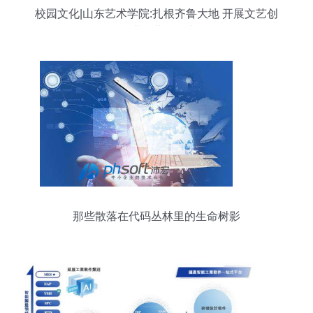
校园文化|山东艺术学院:扎根齐鲁大地 开展文艺创
作 讲好黄河故事
那些散落在代码丛林里的生命树影