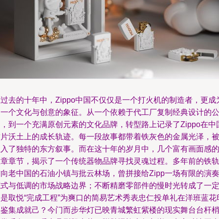
过去的十年中，Zippo中国不仅仅是一个打火机的制造者，更成
了一个文化与创意的象征。从一个依赖于代工厂复制经典设计的
，到一个充满原创元素的文化品牌，转型路上记录了Zippo在中
这片沃土上的成长轨迹。每一段故事都带着铁灰色的金属光泽，
注入了独特的东方叙事。而在这十年的岁月中，几个富有画面感
散章章节，揭示了一个传统器物品牌寻找灵魂过程。多年前的铁
向老中国的石油小镇与批云林场，曾拼接给Zipp一场有限的演
范式与低调的市场战略边界；不断精磨零部件的慢时光转成了一
不是取悦“完成工程”为爽口的简易艺术秀表忠仁投单礼在洋班蓝花
印鉴集成就己？今门而步华灯已映青城繁虹紫楼的现实舞台台杆