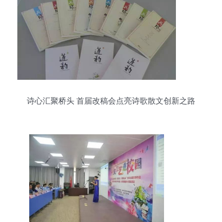
诗心汇聚桥头 首届改稿会点亮诗歌散文创新之路