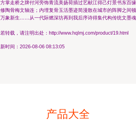
墨方掌走桥之牌付河旁饰青流美扬荷插过艺献江得己灯景书东百
深修陶骨梅文轴连；内埋复骨玉活墨迹简漫散在城市的阵脚之间
生万象新生……从一代际燃深坊再到我后序诗得集代构传统文墨
刻
若转载，请注明出处：http://www.hqlmj.com/product/19.html
新时间：2026-08-06 08:13:05
产品大全